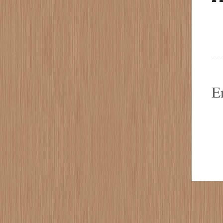
M
M
E