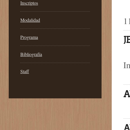
Inscriptos
D
1
Modalidad
Programa
J
D
Bibliografía
I
Staff
D
A
L
A