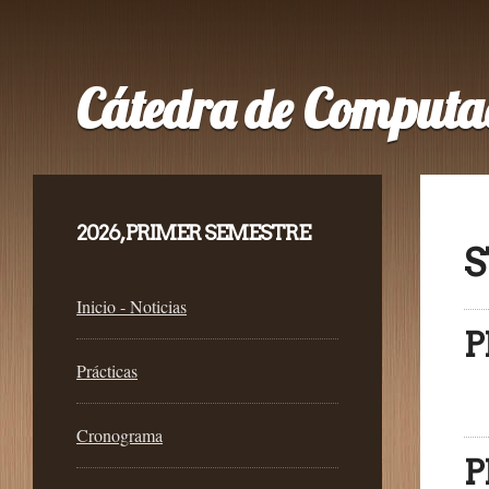
Cátedra de Computa
2026, PRIMER SEMESTRE
S
Inicio - Noticias
P
Prácticas
D
Cronograma
P