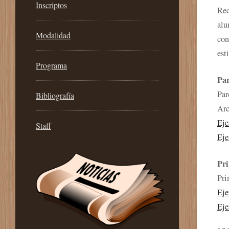
Inscriptos
Rec
alu
Modalidad
con
est
Programa
Par
Par
Bibliografía
Arc
Eje
Staff
Eje
Pri
Pri
Eje
Eje