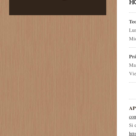
HO
Teo
Lun
Mié
Prá
Mar
Vie
AP
com
Si 
htt