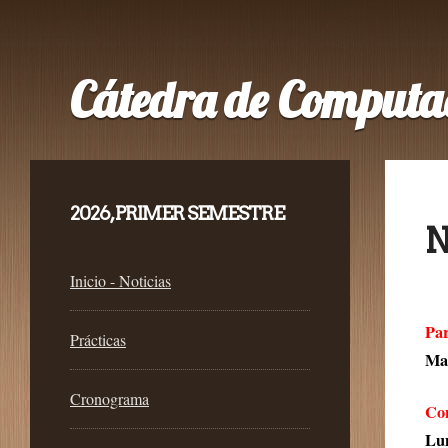
Cátedra de Computa
2026, PRIMER SEMESTRE
N
Inicio - Noticias
Par
Prácticas
Mar
Cronograma
Con
Lun